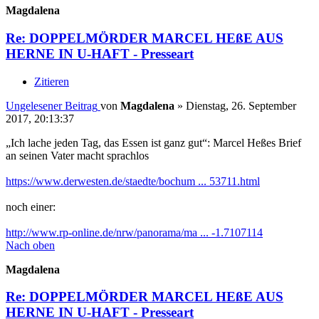
Magdalena
Re: DOPPELMÖRDER MARCEL HEßE AUS
HERNE IN U-HAFT - Presseart
Zitieren
Ungelesener Beitrag
von
Magdalena
»
Dienstag, 26. September
2017, 20:13:37
„Ich lache jeden Tag, das Essen ist ganz gut“: Marcel Heßes Brief
an seinen Vater macht sprachlos
https://www.derwesten.de/staedte/bochum ... 53711.html
noch einer:
http://www.rp-online.de/nrw/panorama/ma ... -1.7107114
Nach oben
Magdalena
Re: DOPPELMÖRDER MARCEL HEßE AUS
HERNE IN U-HAFT - Presseart