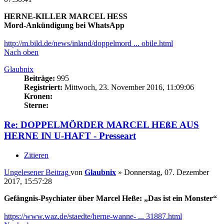
HERNE-KILLER MARCEL HESS
Mord-Ankündigung bei WhatsApp
http://m.bild.de/news/inland/doppelmord ... obile.html
Nach oben
Glaubnix
Beiträge:
995
Registriert:
Mittwoch, 23. November 2016, 11:09:06
Kronen:
Sterne:
Re: DOPPELMÖRDER MARCEL HEßE AUS
HERNE IN U-HAFT - Presseart
Zitieren
Ungelesener Beitrag
von
Glaubnix
»
Donnerstag, 07. Dezember
2017, 15:57:28
Gefängnis-Psychiater über Marcel Heße: „Das ist ein Monster“
https://www.waz.de/staedte/herne-wanne- ... 31887.html