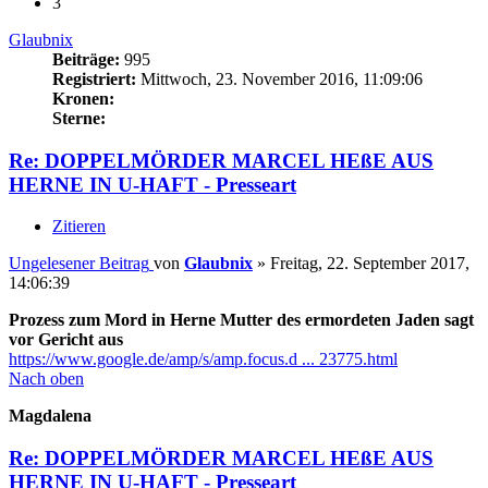
3
Glaubnix
Beiträge:
995
Registriert:
Mittwoch, 23. November 2016, 11:09:06
Kronen:
Sterne:
Re: DOPPELMÖRDER MARCEL HEßE AUS
HERNE IN U-HAFT - Presseart
Zitieren
Ungelesener Beitrag
von
Glaubnix
»
Freitag, 22. September 2017,
14:06:39
Prozess zum Mord in Herne Mutter des ermordeten Jaden sagt
vor Gericht aus
https://www.google.de/amp/s/amp.focus.d ... 23775.html
Nach oben
Magdalena
Re: DOPPELMÖRDER MARCEL HEßE AUS
HERNE IN U-HAFT - Presseart