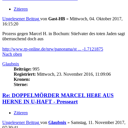
Zitieren
Ungelesener Beitrag
von
Gast-HB
»
Mittwoch, 04. Oktober 2017,
16:15:20
Prozess gegen Marcel H. in Bochum: Stiefvater des toten Jaden sagt
überraschend doch aus
http://www.rp-online.de/nrw/panorama/st ... -1.7121875
Nach oben
Glaubnix
Beiträge:
995
Registriert:
Mittwoch, 23. November 2016, 11:09:06
Kronen:
Sterne:
Re: DOPPELMÖRDER MARCEL HEßE AUS
HERNE IN U-HAFT - Presseart
Zitieren
Ungelesener Beitrag
von
Glaubnix
»
Samstag, 11. November 2017,
07:30:41