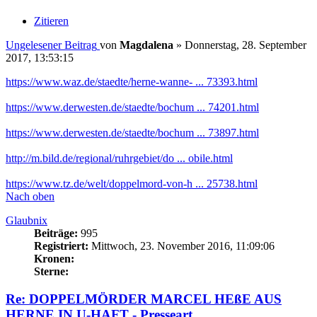
Zitieren
Ungelesener Beitrag
von
Magdalena
»
Donnerstag, 28. September
2017, 13:53:15
https://www.waz.de/staedte/herne-wanne- ... 73393.html
https://www.derwesten.de/staedte/bochum ... 74201.html
https://www.derwesten.de/staedte/bochum ... 73897.html
http://m.bild.de/regional/ruhrgebiet/do ... obile.html
https://www.tz.de/welt/doppelmord-von-h ... 25738.html
Nach oben
Glaubnix
Beiträge:
995
Registriert:
Mittwoch, 23. November 2016, 11:09:06
Kronen:
Sterne:
Re: DOPPELMÖRDER MARCEL HEßE AUS
HERNE IN U-HAFT - Presseart