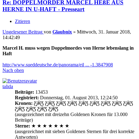
Re: DOPPELMÖRDER MARCEL HEßE AUS
HERNE IN U-HAFT - Presseart
Zitieren
Ungelesener Beitrag
von
Glaubnix
»
Mittwoch, 31. Januar 2018,
14:42:49
Marcel H. muss wegen Doppelmordes von Herne lebenslang in
Haft
http://www.sueddeutsche.de/panorama/eil ... -1.3847908
Nach oben
talida
Beiträge:
13453
Registriert:
Donnerstag, 01. August 2013, 12:24:50
Kronen:
Ƹ̵̡Ӝ̵̨̄Ʒ Ƹ̵̡Ӝ̵̨̄Ʒ Ƹ̵̡Ӝ̵̨̄Ʒ Ƹ̵̡Ӝ̵̨̄Ʒ Ƹ̵̡Ӝ̵̨̄Ʒ Ƹ̵̡Ӝ̵̨̄Ʒ Ƹ̵̡Ӝ̵̨̄Ʒ Ƹ̵̡Ӝ̵̨̄Ʒ Ƹ̵̡Ӝ̵̨̄Ʒ
Ƹ̵̡Ӝ̵̨̄Ʒ Ƹ̵̡Ӝ̵̨̄Ʒ Ƹ̵̡Ӝ̵̨̄Ʒ Ƹ̵̡Ӝ̵̨̄Ʒ
(ausgezeichnet mit dreizehn Goldenen Kronen für 13.000
Beiträge)
Sterne:
★ ★ ★ ★ ★ ★ ★
(ausgezeichnet mit sieben Goldenen Sternen für drei korrekte
Antworten)