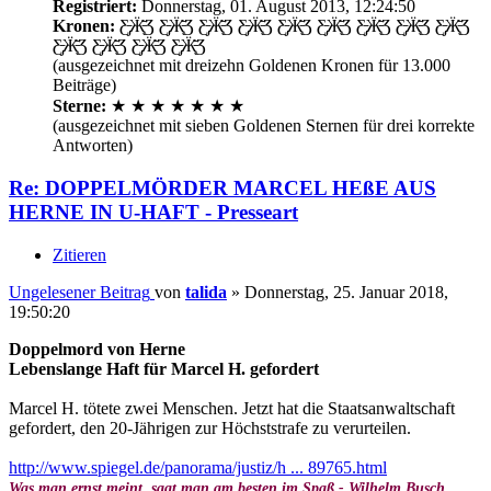
Registriert:
Donnerstag, 01. August 2013, 12:24:50
Kronen:
Ƹ̵̡Ӝ̵̨̄Ʒ Ƹ̵̡Ӝ̵̨̄Ʒ Ƹ̵̡Ӝ̵̨̄Ʒ Ƹ̵̡Ӝ̵̨̄Ʒ Ƹ̵̡Ӝ̵̨̄Ʒ Ƹ̵̡Ӝ̵̨̄Ʒ Ƹ̵̡Ӝ̵̨̄Ʒ Ƹ̵̡Ӝ̵̨̄Ʒ Ƹ̵̡Ӝ̵̨̄Ʒ
Ƹ̵̡Ӝ̵̨̄Ʒ Ƹ̵̡Ӝ̵̨̄Ʒ Ƹ̵̡Ӝ̵̨̄Ʒ Ƹ̵̡Ӝ̵̨̄Ʒ
(ausgezeichnet mit dreizehn Goldenen Kronen für 13.000
Beiträge)
Sterne:
★ ★ ★ ★ ★ ★ ★
(ausgezeichnet mit sieben Goldenen Sternen für drei korrekte
Antworten)
Re: DOPPELMÖRDER MARCEL HEßE AUS
HERNE IN U-HAFT - Presseart
Zitieren
Ungelesener Beitrag
von
talida
»
Donnerstag, 25. Januar 2018,
19:50:20
Doppelmord von Herne
Lebenslange Haft für Marcel H. gefordert
Marcel H. tötete zwei Menschen. Jetzt hat die Staatsanwaltschaft
gefordert, den 20-Jährigen zur Höchststrafe zu verurteilen.
http://www.spiegel.de/panorama/justiz/h ... 89765.html
Was man ernst meint, sagt man am besten im Spaß - Wilhelm Busch