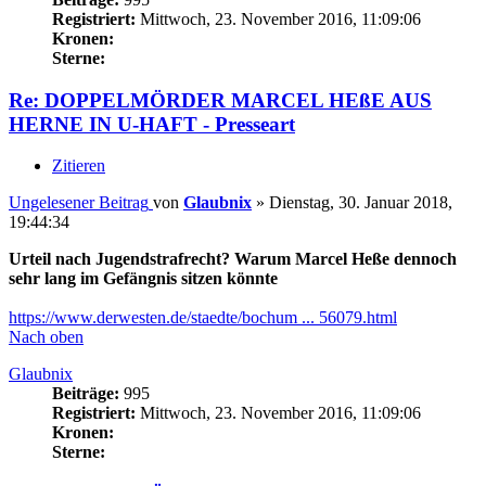
Registriert:
Mittwoch, 23. November 2016, 11:09:06
Kronen:
Sterne:
Re: DOPPELMÖRDER MARCEL HEßE AUS
HERNE IN U-HAFT - Presseart
Zitieren
Ungelesener Beitrag
von
Glaubnix
»
Dienstag, 30. Januar 2018,
19:44:34
Urteil nach Jugendstrafrecht? Warum Marcel Heße dennoch
sehr lang im Gefängnis sitzen könnte
https://www.derwesten.de/staedte/bochum ... 56079.html
Nach oben
Glaubnix
Beiträge:
995
Registriert:
Mittwoch, 23. November 2016, 11:09:06
Kronen:
Sterne: